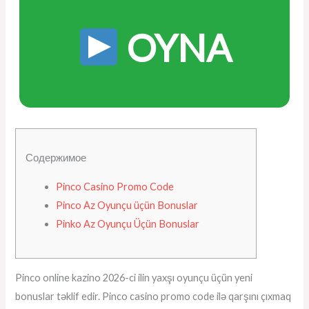
OYNA
Содержимое
Pinco Casino Promo Code
Pinco Az Oyunçu üçün Bonuslar
Pinko Az Oyunçu Üçün Bonuslar
Pinco online kazino 2026-ci ilin yaxşı oyunçu üçün yeni
bonuslar təklif edir. Pinco casino promo code ilə qarşını çıxmaq