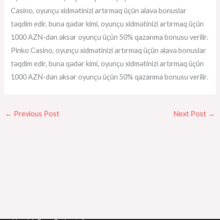
Casino, oyunçu xidmətinizi artırmaq üçün əlavə bonuslar
təqdim edir, buna qədər kimi, oyunçu xidmətinizi artırmaq üçün
1000 AZN-dən əksər oyunçu üçün 50% qazanma bonusu verilir.
Pinko Casino, oyunçu xidmətinizi artırmaq üçün əlavə bonuslar
təqdim edir, buna qədər kimi, oyunçu xidmətinizi artırmaq üçün
1000 AZN-dən əksər oyunçu üçün 50% qazanma bonusu verilir.
←
Previous Post
Next Post
→