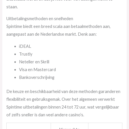
staan.
Uitbetalingsmethoden en snelheden
Spintime biedt een breed scala aan betaalmethoden aan,
aangepast aan de Nederlandse markt. Denk aan:
iDEAL
Trustly
Neteller en Skrill
Visa en Mastercard
Bankoverschrijving
De keuze en beschikbaarheid van deze methoden garanderen
flexibiliteit en gebruiksgemak. Over het algemeen verwerkt
Spintime uitbetalingen binnen 24 tot 72 uur, wat vergelijkbaar
of zelfs sneller is dan veel andere casino’s.