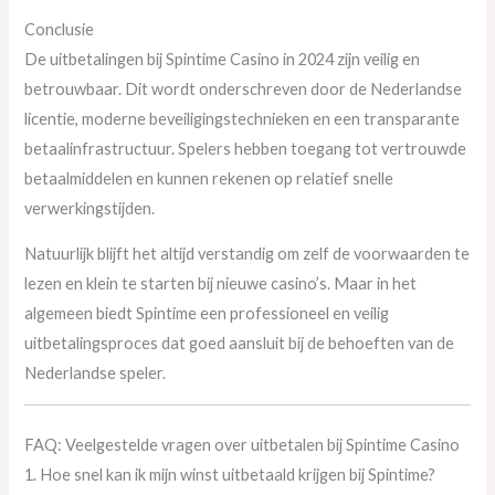
Conclusie
De uitbetalingen bij Spintime Casino in 2024 zijn veilig en
betrouwbaar. Dit wordt onderschreven door de Nederlandse
licentie, moderne beveiligingstechnieken en een transparante
betaalinfrastructuur. Spelers hebben toegang tot vertrouwde
betaalmiddelen en kunnen rekenen op relatief snelle
verwerkingstijden.
Natuurlijk blijft het altijd verstandig om zelf de voorwaarden te
lezen en klein te starten bij nieuwe casino’s. Maar in het
algemeen biedt Spintime een professioneel en veilig
uitbetalingsproces dat goed aansluit bij de behoeften van de
Nederlandse speler.
FAQ: Veelgestelde vragen over uitbetalen bij Spintime Casino
1. Hoe snel kan ik mijn winst uitbetaald krijgen bij Spintime?