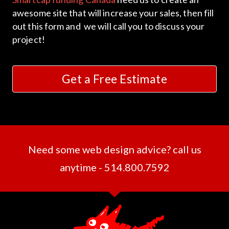
awesome site that will increase your sales, then fill
out this form and we will call you to discuss your
project!
Get a Free Estimate
Need some web design advice? call us
anytime - 514.800.7592