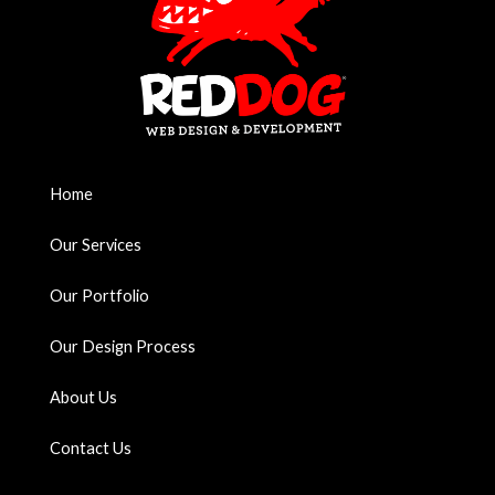
Home
Our Services
Our Portfolio
Our Design Process
About Us
Contact Us