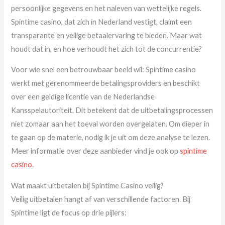
persoonlijke gegevens en het naleven van wettelijke regels.
Spintime casino, dat zich in Nederland vestigt, claimt een
transparante en veilige betaalervaring te bieden. Maar wat
houdt dat in, en hoe verhoudt het zich tot de concurrentie?
Voor wie snel een betrouwbaar beeld wil: Spintime casino
werkt met gerenommeerde betalingsproviders en beschikt
over een geldige licentie van de Nederlandse
Kansspelautoriteit. Dit betekent dat de uitbetalingsprocessen
niet zomaar aan het toeval worden overgelaten. Om dieper in
te gaan op de materie, nodig ik je uit om deze analyse te lezen.
Meer informatie over deze aanbieder vind je ook op
spintime
casino
.
Wat maakt uitbetalen bij Spintime Casino veilig?
Veilig uitbetalen hangt af van verschillende factoren. Bij
Spintime ligt de focus op drie pijlers: