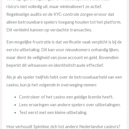
risico’s niet volledig uit, maar minimaliseert ze actief.
Regelmatige audits en de KYC-controle zorgen ervoor dat
alleen betrouwbare spelers toegang houden tot het platform.
Dit verkleint kansen op verdachte transacties.
Een mogelijke frustratie is dat verificatie vaak verplicht is bij de
eerste uitbetaling. Dit kan voor nieuwkomers onhandig lijken,
maar dient de veiligheid van jouw account en geld. Bovendien
beperkt dit witwassen en identiteitsfraude effectief.
Als je als speler twijfels hebt over de betrouwbaarheid van een
casino, kun je het volgende in overweging nemen:
Controleer of het casino een geldige licentie heeft.
Lees ervaringen van andere spelers over uitbetalingen.
Test eerst met een kleine uitbetaling.
Hoe verhoudt Spintime zich tot andere Nederlandse casino’s?