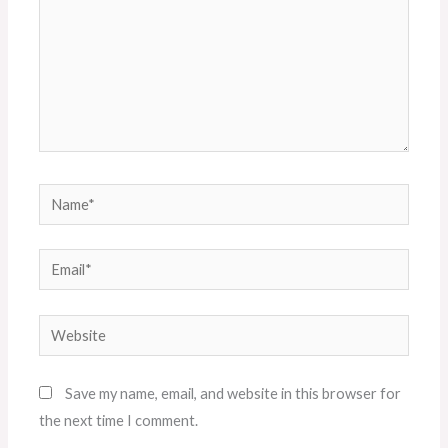
Name*
Email*
Website
Save my name, email, and website in this browser for
the next time I comment.