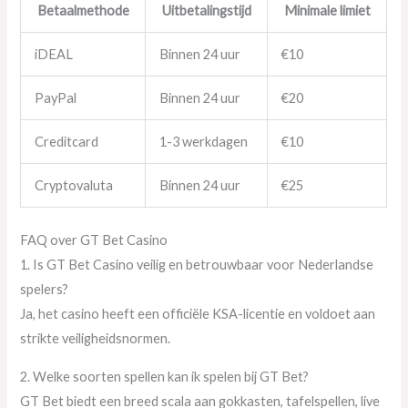
Betaalmethode
Uitbetalingstijd
Minimale limiet
iDEAL
Binnen 24 uur
€10
PayPal
Binnen 24 uur
€20
Creditcard
1-3 werkdagen
€10
Cryptovaluta
Binnen 24 uur
€25
FAQ over GT Bet Casino
1. Is GT Bet Casino veilig en betrouwbaar voor Nederlandse
spelers?
Ja, het casino heeft een officiële KSA-licentie en voldoet aan
strikte veiligheidsnormen.
2. Welke soorten spellen kan ik spelen bij GT Bet?
GT Bet biedt een breed scala aan gokkasten, tafelspellen, live