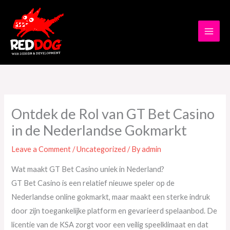
Skip
to
content
Ontdek de Rol van GT Bet Casino
in de Nederlandse Gokmarkt
Leave a Comment
/
Uncategorized
/ By
admin
Wat maakt GT Bet Casino uniek in Nederland?
GT Bet Casino is een relatief nieuwe speler op de
Nederlandse online gokmarkt, maar maakt een sterke indruk
door zijn toegankelijke platform en gevarieerd spelaanbod. De
licentie van de KSA zorgt voor een veilig speelklimaat en dat