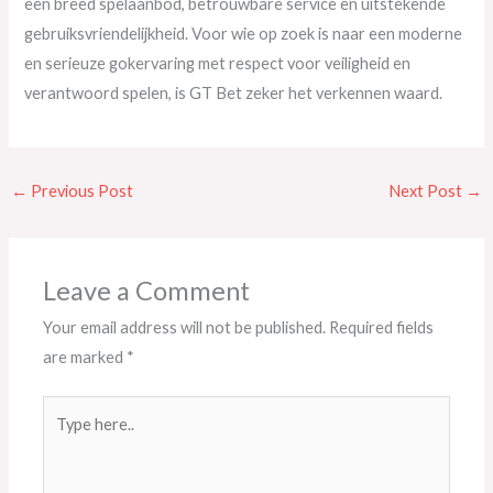
een breed spelaanbod, betrouwbare service en uitstekende
gebruiksvriendelijkheid. Voor wie op zoek is naar een moderne
en serieuze gokervaring met respect voor veiligheid en
verantwoord spelen, is GT Bet zeker het verkennen waard.
←
Previous Post
Next Post
→
Leave a Comment
Your email address will not be published.
Required fields
are marked
*
Type
here..