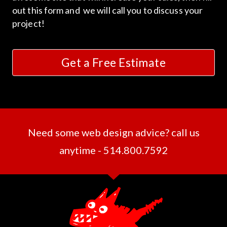
out this form and we will call you to discuss your
project!
Get a Free Estimate
Need some web design advice? call us
anytime - 514.800.7592