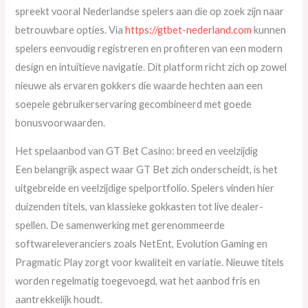
spreekt vooral Nederlandse spelers aan die op zoek zijn naar
betrouwbare opties. Via
https://gtbet-nederland.com
kunnen
spelers eenvoudig registreren en profiteren van een modern
design en intuïtieve navigatie. Dit platform richt zich op zowel
nieuwe als ervaren gokkers die waarde hechten aan een
soepele gebruikerservaring gecombineerd met goede
bonusvoorwaarden.
Het spelaanbod van GT Bet Casino: breed en veelzijdig
Een belangrijk aspect waar GT Bet zich onderscheidt, is het
uitgebreide en veelzijdige spelportfolio. Spelers vinden hier
duizenden titels, van klassieke gokkasten tot live dealer-
spellen. De samenwerking met gerenommeerde
softwareleveranciers zoals NetEnt, Evolution Gaming en
Pragmatic Play zorgt voor kwaliteit en variatie. Nieuwe titels
worden regelmatig toegevoegd, wat het aanbod fris en
aantrekkelijk houdt.