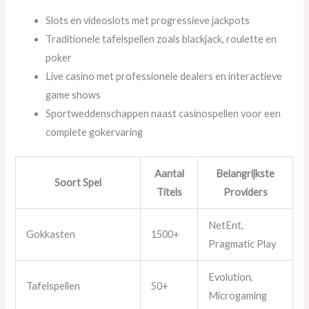
Slots en videoslots met progressieve jackpots
Traditionele tafelspellen zoals blackjack, roulette en
poker
Live casino met professionele dealers en interactieve
game shows
Sportweddenschappen naast casinospellen voor een
complete gokervaring
Aantal
Belangrijkste
Soort Spel
Titels
Providers
NetEnt,
Gokkasten
1500+
Pragmatic Play
Evolution,
Tafelspellen
50+
Microgaming