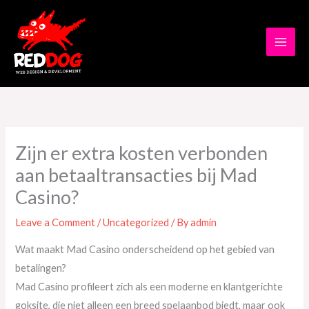
Skip
to
content
Zijn er extra kosten verbonden
aan betaaltransacties bij Mad
Casino?
Leave a Comment
/
Uncategorized
/ By
admin
Wat maakt Mad Casino onderscheidend op het gebied van
betalingen?
Mad Casino profileert zich als een moderne en klantgerichte
goksite, die niet alleen een breed spelaanbod biedt, maar ook