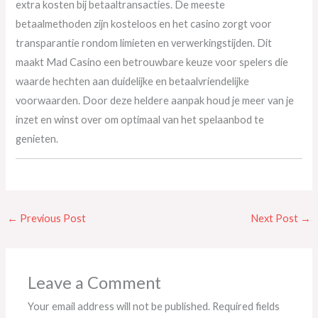
extra kosten bij betaaltransacties. De meeste
betaalmethoden zijn kosteloos en het casino zorgt voor
transparantie rondom limieten en verwerkingstijden. Dit
maakt Mad Casino een betrouwbare keuze voor spelers die
waarde hechten aan duidelijke en betaalvriendelijke
voorwaarden. Door deze heldere aanpak houd je meer van je
inzet en winst over om optimaal van het spelaanbod te
genieten.
←
Previous Post
Next Post
→
Leave a Comment
Your email address will not be published.
Required fields