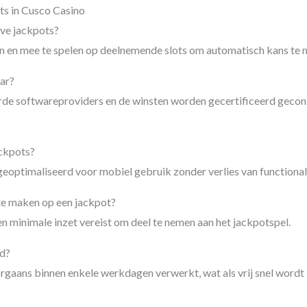
ts in Cusco Casino
eve jackpots?
en en mee te spelen op deelnemende slots om automatisch kans te 
aar?
rde softwareproviders en de winsten worden gecertificeerd gecont
ackpots?
 geoptimaliseerd voor mobiel gebruik zonder verlies van functionali
te maken op een jackpot?
een minimale inzet vereist om deel te nemen aan het jackpotspel.
ld?
gaans binnen enkele werkdagen verwerkt, wat als vrij snel wordt 