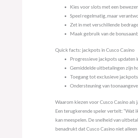
Kies voor slots met een bewezen
Speel regelmatig, maar verantw
Zet in met verschillende bedrage
Maak gebruik van de bonusaanbi
Quick facts: jackpots in Cusco Casino
Progressieve jackpots updaten in
Gemiddelde uitbetalingen zijn 
Toegang tot exclusieve jackpots 
Ondersteuning van toonaangeve
Waarom kiezen voor Cusco Casino als 
Een terugkerende speler vertelt: “Wat i
kan meespelen. De snelheid van uitbetal
benadrukt dat Cusco Casino niet alleen 