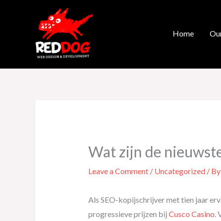
Skip
to
Home
Our
content
Wat zijn de nieuwste
Leave a Comment
/
Uncategorized
/ B
Als SEO-kopijschrijver met tien jaar erv
progressieve prijzen bij
Cusco Casino
.