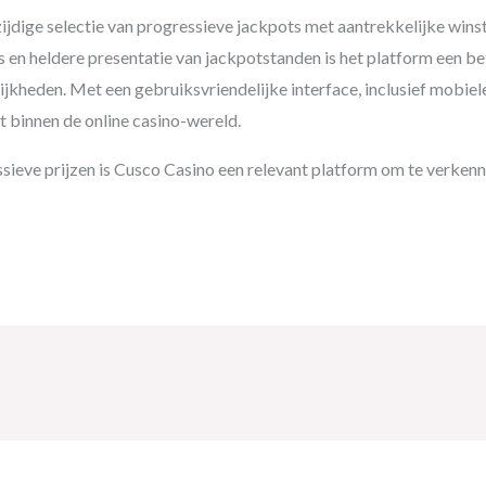
ijdige selectie van progressieve jackpots met aantrekkelijke winst
 en heldere presentatie van jackpotstanden is het platform een 
kheden. Met een gebruiksvriendelijke interface, inclusief mobiele
t binnen de online casino-wereld.
ssieve prijzen is Cusco Casino een relevant platform om te verkenn