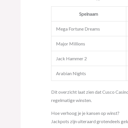
Spelnaam
Mega Fortune Dreams
Major Millions
Jack Hammer 2
Arabian Nights
Dit overzicht laat zien dat Cusco Casin
regelmatige winsten.
Hoe verhoog je je kansen op winst?
Jackpots zijn uiteraard grotendeels gelu